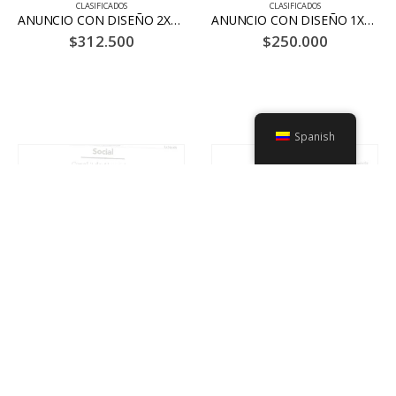
CLASIFICADOS
CLASIFICADOS
ANUNCIO CON DISEÑO 2X10 20 DÍAS – BLANCO Y NEGRO
ANUNCIO CON DISEÑO 1X10 HASTA 25 PALABRAS 20 DÍAS – BLANCO Y NEGRO
$
312.500
$
250.000
© Copyright 2021. La Nación, Todos los derechos reservados.
Spanish
SOCIAL
SOCIAL
Social 1/2 página
Social 1/4 de página
$
520.000
$
230.000