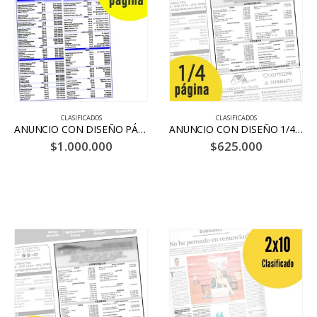
CLASIFICADOS
CLASIFICADOS
ANUNCIO CON DISEÑO PÁGINA COMPLETA 20 DÍAS – BLANCO Y NEGRO
ANUNCIO CON DISEÑO 1/4 PÁGINA 20 DÍAS – BLANCO Y NEGRO
$
1.000.000
$
625.000
CONTACTENOS
Dirección:
Cl. 11 #5 – 101, Neiva, Huila
Celular:
+57 318 2089864
Correo:
tienda@lanacion.com.co
Working Days/Hours:
Lunes a Viernes de 7:30 a12:00 am y de
2:00 pm a 6:00 pm. Sabado de 8:00 am a 1:00pm