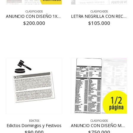
CLASIFICADOS
CLASIFICADOS
ANUNCIO CON DISEÑO 1X10 HASTA 25 PALABRAS 10 DÍAS – BLANCO Y NEGRO
LETRA NEGRILLA CON RECUADRO HASTA 12 PALABRAS 10 DIAS – BLANCO Y NEGRO
$
200.000
$
105.000
EDICTOS
CLASIFICADOS
Edictos Domingos y Festivos
ANUNCIO CON DISEÑO MEDIA PÁGINA 20 DÍAS – BLANCO Y NEGRO
$
90.000
$
750.000