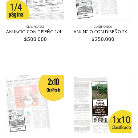
Tienda La Nación
CONTACTENOS
CLASIFICADOS
CLASIFICADOS
Dirección:
Cl. 11 #5 – 101
ANUNCIO CON DISEÑO 1/4 PÁGINA 10 DÍAS – BLANCO Y NEGRO
ANUNCIO CON DISEÑO 2X10 10 DÍAS – BLANCO Y NEGRO
$
500.000
$
250.000
Celular:
+57 318 2089864-
Correo:
tienda@lanacion.com.co
Horarios de Atención:
Lunes a Viernes de 7:30 a12:00 am y de
2:00 pm a 6:00 pm. Sabado de 8:00 am a 1:00pm
SIGUENOS EN NUESTRAS REDES SOCIALES