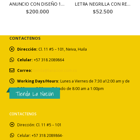
ANUNCIO CON DISEÑO 1X10 HASTA 25 PALABRAS 10 DÍAS – BLANCO Y NEGRO
LETRA NEGRILLA CON RECUADRO HASTA 12 PALABRAS 6 DÍAS – BLANCO Y NEGRO
$
200.000
$
52.500
CONTACTENOS
Dirección:
Cl. 11 #5 – 101, Neiva, Huila
Celular:
+57 318 2089864
Correo:
tienda@lanacion.com.co
Working Days/Hours:
Lunes a Viernes de 7:30 a12:00 am y de
2:00 pm a 6:00 pm. Sabado de 8:00 am a 1:00pm
Tienda La Nación
CONTACTENOS
Dirección:
Cl. 11 #5 – 101
Celular:
+57 318 2089864-