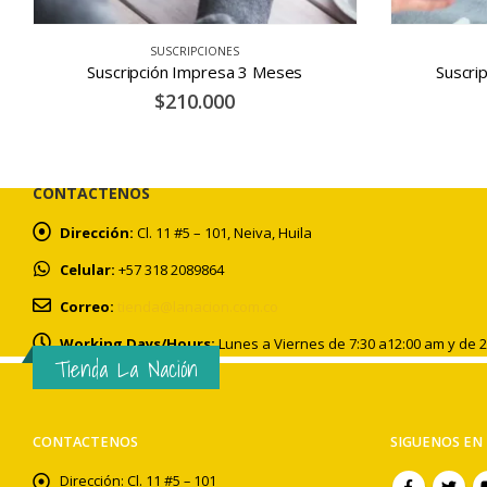
SUSCRIPCIONES
Suscripción Solo Domingo 1 Año
Sus
$
150.000
CONTACTENOS
Dirección:
Cl. 11 #5 – 101, Neiva, Huila
Celular:
+57 318 2089864
Correo:
tienda@lanacion.com.co
Working Days/Hours:
Lunes a Viernes de 7:30 a12:00 am y de 
Tienda La Nación
CONTACTENOS
SIGUENOS EN 
Dirección:
Cl. 11 #5 – 101