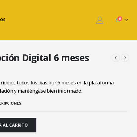
Suscripción Digital 6 meses
0
OS
pción Digital 6 meses
periódico todos los días por 6 meses en la plataforma
 Nación y manténgase bien informado.
CRIPCIONES
R AL CARRITO